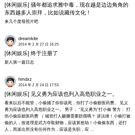
[休闲娱乐]
骚年都追求雅中毒，现在越是边边角角的
东西越多人崇拜，比如说藏传文化！
来几个度母照片吧
dreamkite
2014 年 2 月 27 日 16:25
[休闲娱乐]
终于注册了
新人第一篇日志
hmdxz
2014 年 2 月 24 日 17:53
[休闲娱乐]
见义勇为应该也列入高危职业之一。
看来以后不能管，小偷捅了你你该死，你打了小偷赔医药费。 见义
勇为应该也列入高危职业之一。 男子： “见义勇为”打小偷 警方： 打
伤小偷应赔医药费 （ 城管打人砸攤需要賠償嗎？ 讲法律！小偷打被
偷的人，按道理是武力夺取财物，应该算抢劫！小偷偷东西，还打
人，而派出所没有任何作为，应该是失职，应 ...