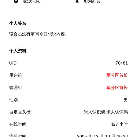
发短消息
加为好友
个人签名
该会员没有填写今日想说内容.
个人资料
UID
76481
用户组
军分区首长
管理组
军分区首长
性别
男
自定义头衔
米人认识偶,米人认识偶
在线时间
427 小时
注册时间
2005 年 12 月 13 日 20:38