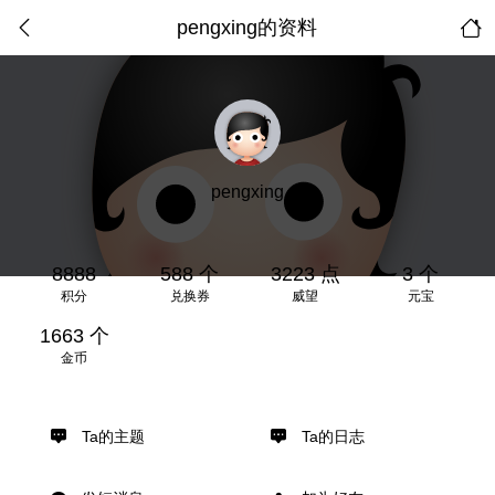
pengxing的资料
pengxing
8888
588 个
3223 点
3 个
积分
兑换券
威望
元宝
1663 个
金币
Ta的主题
Ta的日志